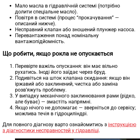
Мало масла в гідравлічній системі (потрібно
долити спеціальне масло).
Повітря в системі (процес “прокачування” —
описаний нижче).
Несправний клапан або зношений плунжер насоса.
Перевантаження понад номінальну
вантажопідйомність.
Що робити, якщо рокла не опускається
Перевірте важіль опускання: він має вільно
рухатись. Іноді його заїдає через бруд.
Подивіться на шток клапана скидання: якщо він
іржавий або заклинений, чистка або заміна
розв’яжуть проблему.
У випадку механічного заклинювання рами (рідко,
але буває) — змастіть напрямні.
Якщо нічого не допомагає — зверніться до сервісу;
можлива течія в гідроциліндрі.
Для повного діагнозу варто ознайомитись з
інструкцією
з діагностики несправностей у гідравліці
.