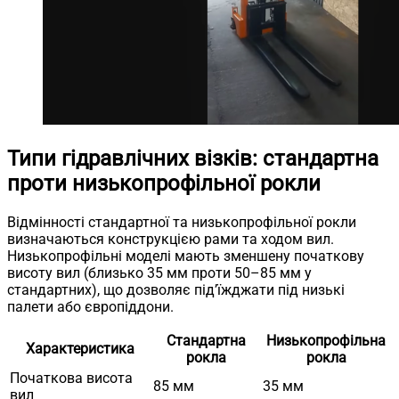
Типи гідравлічних візків: стандартна
проти низькопрофільної рокли
Відмінності стандартної та низькопрофільної рокли
визначаються конструкцією рами та ходом вил.
Низькопрофільні моделі мають зменшену початкову
висоту вил (близько 35 мм проти 50–85 мм у
стандартних), що дозволяє під’їжджати під низькі
палети або європіддони.
Стандартна
Низькопрофільна
Характеристика
рокла
рокла
Початкова висота
85 мм
35 мм
вил