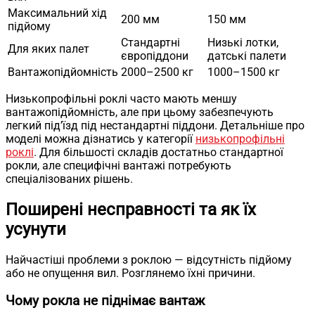
Максимальний хід
200 мм
150 мм
підйому
Стандартні
Низькі лотки,
Для яких палет
європіддони
датські палети
Вантажопідйомність
2000–2500 кг
1000–1500 кг
Низькопрофільні роклі часто мають меншу
вантажопідйомність, але при цьому забезпечують
легкий під’їзд під нестандартні піддони. Детальніше про
моделі можна дізнатись у категорії
низькопрофільні
роклі
. Для більшості складів достатньо стандартної
рокли, але специфічні вантажі потребують
спеціалізованих рішень.
Поширені несправності та як їх
усунути
Найчастіші проблеми з роклою — відсутність підйому
або не опущення вил. Розглянемо їхні причини.
Чому рокла не піднімає вантаж