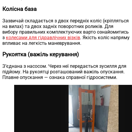
Колісна база
Зазвичай складається з двох передніх коліс (кріпляться
на вилах) та двох задніх поворотних роликів. Для
вибору правильних комплектуючих варто ознайомитись
з
колесами для гідравлічних візків
. Якість коліс напряму
впливає на легкість маневрування.
Рукоятка (важіль керування)
З’єднана з насосом. Через неї передається зусилля для
підйому. На рукоятці розташований важіль опускання.
Плавне опускання — ознака справної гідросистеми.