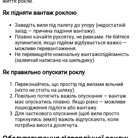
життя рокли.
Як підняти вантаж роклою
Заведіть вили під палету до упору (недостатній
заїзд — причина падіння вантажу).
Плавно качайте рукоятку, не ривками. Не бійтеся
зупинитися, якщо підйом відбувається важко —
можливе перевантаження.
Не перевищуйте номінальну вантажопідйомність
(зазвичай написана на шильдику).
Як правильно опускати роклу
Переконайтесь, що простір під вилами вільний
(ніхто не стоїть на шляху).
Повільно потягніть важіль опускання — вантаж
має опускатись плавно. Якщо різко — можливе
пошкодження підлоги або вантажу.
Для часткового опускання (щоб вили просто
торкнулись землі) важіль відпускають, коли
потрібна висота досягнута.