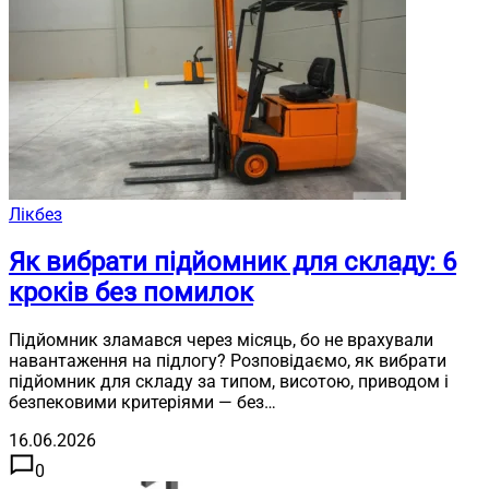
Лікбез
Як вибрати підйомник для складу: 6
кроків без помилок
Підйомник зламався через місяць, бо не врахували
навантаження на підлогу? Розповідаємо, як вибрати
підйомник для складу за типом, висотою, приводом і
безпековими критеріями — без…
16.06.2026
0