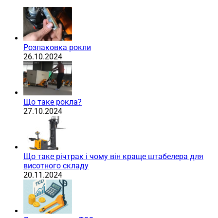
Розпаковка рокли
26.10.2024
Що таке рокла?
27.10.2024
Що таке річтрак і чому він краще штабелера для
висотного складу
20.11.2024