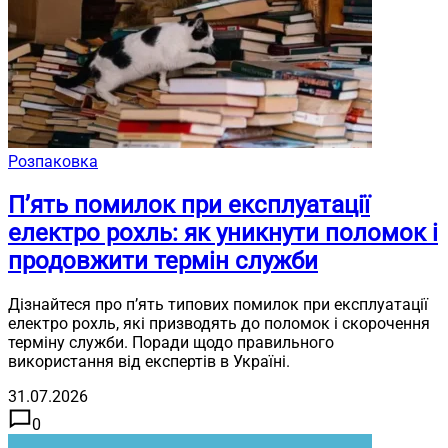
Розпаковка
П’ять помилок при експлуатації
електро рохль: як уникнути поломок і
продовжити термін служби
Дізнайтеся про п’ять типових помилок при експлуатації
електро рохль, які призводять до поломок і скорочення
терміну служби. Поради щодо правильного
використання від експертів в Україні.
31.07.2026
0