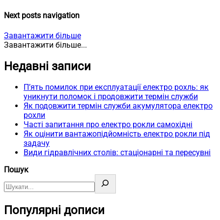
Next posts navigation
Завантажити більше
Завантажити більше...
Недавні записи
П’ять помилок при експлуатації електро рохль: як
уникнути поломок і продовжити термін служби
Як подовжити термін служби акумулятора електро
рохли
Часті запитання про електро рокли самохідні
Як оцінити вантажопідйомність електро рокли під
задачу
Види гідравлічних столів: стаціонарні та пересувні
Пошук
Популярні дописи