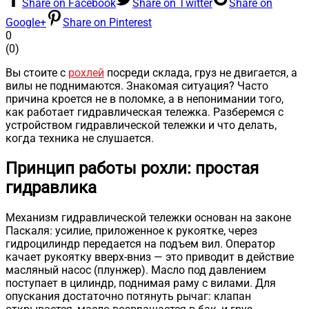
Share on Facebook
Share on Twitter
Share on
Google+
Share on Pinterest
0
(
0
)
Вы стоите с
рохлей
посреди склада, груз не двигается, а
вилы не поднимаются. Знакомая ситуация? Часто
причина кроется не в поломке, а в непонимании того,
как работает гидравлическая тележка. Разберемся с
устройством гидравлической тележки и что делать,
когда техника не слушается.
Принцип работы рохли: простая
гидравлика
Механизм гидравлической тележки основан на законе
Паскаля: усилие, приложенное к рукоятке, через
гидроцилиндр передается на подъем вил. Оператор
качает рукоятку вверх-вниз — это приводит в действие
масляный насос (плунжер). Масло под давлением
поступает в цилиндр, поднимая раму с вилами. Для
опускания достаточно потянуть рычаг: клапан