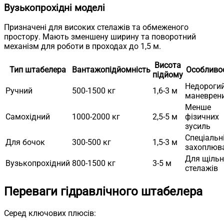
Вузькопрохідні моделі
Призначені для високих стелажів та обмеженого
простору. Мають зменшену ширину та поворотний
механізм для роботи в проходах до 1,5 м.
Висота
Тип штабелера
Вантажопідйомність
Особливос
підйому
Недорогий
Ручний
500-1500 кг
1,6-3 м
маневрен
Менше
Самохідний
1000-2000 кг
2,5-5 м
фізичних
зусиль
Спеціальн
Для бочок
300-500 кг
1,5-3 м
захоплюв
Для щільн
Вузькопрохідний
800-1500 кг
3-5 м
стелажів
Переваги гідравлічного штабелера
Серед ключових плюсів: