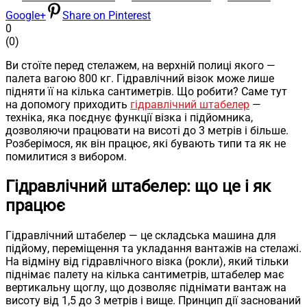
Google+
Share on Pinterest
0
(
0
)
Ви стоїте перед стелажем, на верхній полиці якого —
палета вагою 800 кг. Гідравлічний візок може лише
підняти її на кілька сантиметрів. Що робити? Саме тут
на допомогу приходить
гідравлічний штабелер
—
техніка, яка поєднує функції візка і підйомника,
дозволяючи працювати на висоті до 3 метрів і більше.
Розберімося, як він працює, які бувають типи та як не
помилитися з вибором.
Гідравлічний штабелер: що це і як
працює
Гідравлічний штабелер — це складська машина для
підйому, переміщення та укладання вантажів на стелажі.
На відміну від гідравлічного візка (рокли), який тільки
піднімає палету на кілька сантиметрів, штабелер має
вертикальну щоглу, що дозволяє піднімати вантаж на
висоту від 1,5 до 3 метрів і вище. Принцип дії заснований