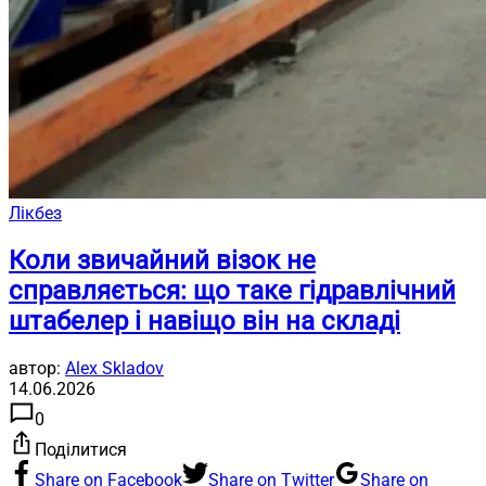
Лікбез
Коли звичайний візок не
справляється: що таке гідравлічний
штабелер і навіщо він на складі
автор:
Alex Skladov
14.06.2026
0
Поділитися
Share on Facebook
Share on Twitter
Share on