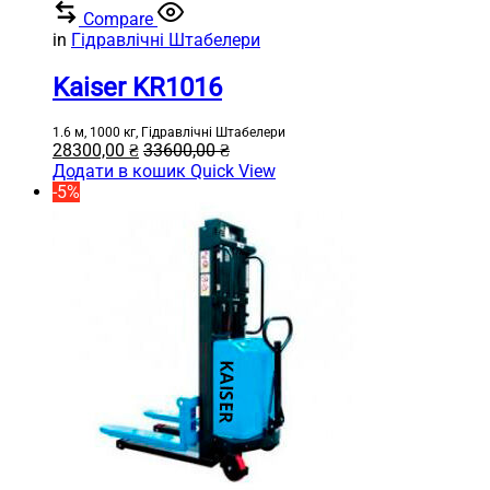
Compare
in
Гідравлічні Штабелери
Kaiser KR1016
1.6 м, 1000 кг, Гідравлічні Штабелери
28300,00
₴
33600,00
₴
Додати в кошик
Quick View
-5%