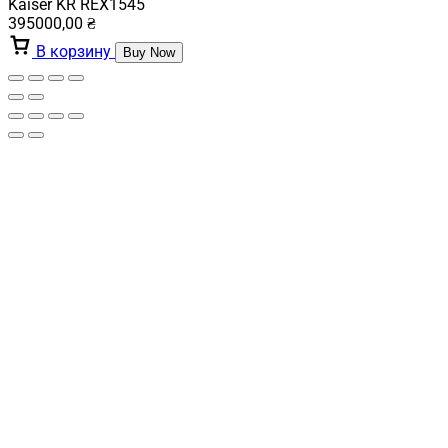
Kaiser KR REX1545
395000,00
₴
В корзину
Buy Now